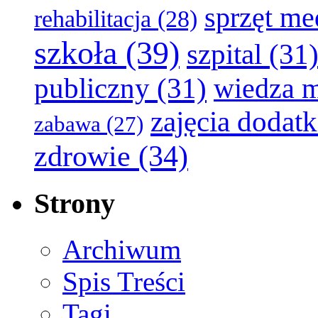
sprzęt m
rehabilitacja
(28)
szkoła
(39)
szpital
(31
publiczny
(31)
wiedza 
zajęcia dodat
zabawa
(27)
zdrowie
(34)
Strony
Archiwum
Spis Treści
Tagi