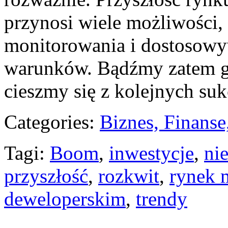
przynosi⁢ wiele⁣ możliwości
monitorowania i dostosowyw
warunków. Bądźmy ‌zatem ‌
cieszmy się z kolejnych su
Categories:
Biznes, Finans
Tagi:
Boom
,
inwestycje
,
ni
przyszłość
,
rozkwit
,
rynek 
deweloperskim
,
trendy