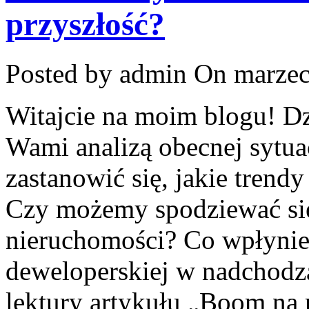
przyszłość?
Posted by admin
On marzec
Witajcie na moim blogu! Dzi
Wami analizą ⁢obecnej sytuac
‌zastanowić się,⁣ jakie trendy
⁣Czy ‍możemy spodziewać si
nieruchomości? Co ⁢wpłynie
deweloperskiej w nadchodzą
lektury⁤ artykułu „Boom na