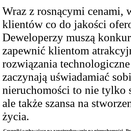
Wraz z ‌rosnącymi cenami, 
klientów ⁤co do jakości ‌of
Deweloperzy muszą konkurowa
zapewnić klientom ⁤atrakcyj
rozwiązania⁢ technologiczn
zaczynają‌ uświadamiać sob
⁤nieruchomości to nie tylko 
ale‌ także szansa ⁣na stworz
życia.
Czynniki​ wpływające na‌ zapotrzebowanie‍ na nieruchomości
Pr