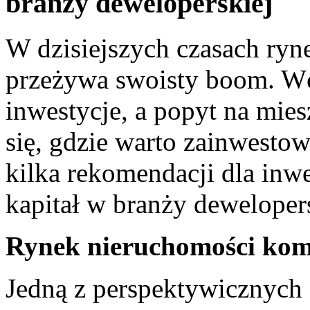
branży deweloperskiej
W dzisiejszych czasach ryn
przeżywa swoisty ​boom. Wc
inwestycje, a⁣ popyt na ‌mie
się,‌ gdzie warto ‍zainwesto
kilka rekomendacji dla ⁤inw
kapitał⁢ w branży deweloper
Rynek nieruchomości kom
Jedną z perspektywicznych⁤ 