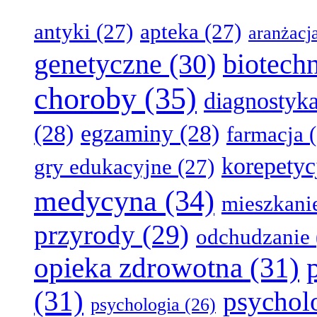
antyki
(27)
apteka
(27)
aranżacj
genetyczne
(30)
biotech
choroby
(35)
diagnostyk
(28)
egzaminy
(28)
farmacja
(
korepetyc
gry edukacyjne
(27)
medycyna
(34)
mieszkani
przyrody
(29)
odchudzanie
opieka zdrowotna
(31)
(31)
psychol
psychologia
(26)