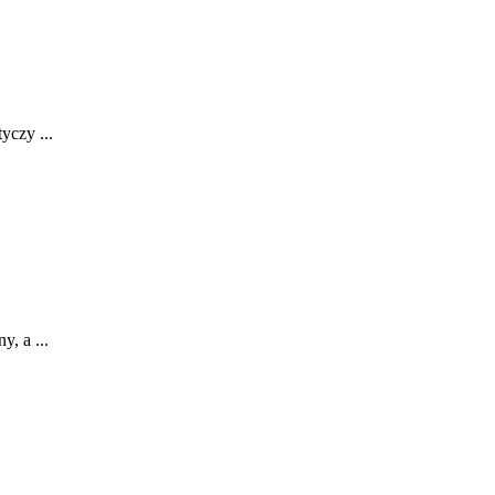
yczy ...
 ‌a ...