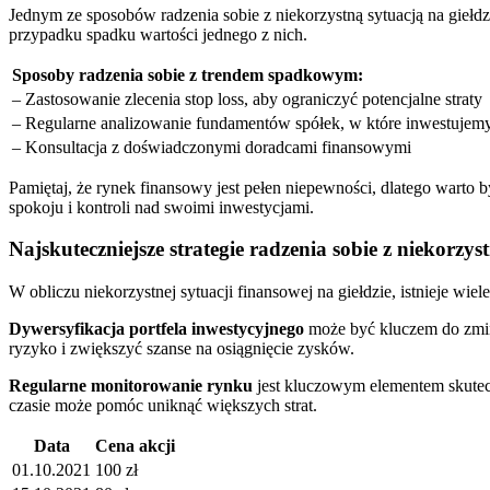
Jednym ze sposobów radzenia sobie z niekorzystną sytuacją na giełdz
przypadku spadku ⁤wartości jednego z nich.
Sposoby ​radzenia sobie z⁤ trendem spadkowym:
– Zastosowanie zlecenia stop loss, aby ograniczyć potencjalne straty
– Regularne analizowanie fundamentów spółek, w ‌które inwestujem
– Konsultacja z⁤ doświadczonymi doradcami finansowymi
Pamiętaj, że rynek finansowy jest pełen niepewności, dlatego warto b
spokoju i kontroli ⁣nad swoimi inwestycjami.
Najskuteczniejsze strategie radzenia sobie z ⁢niekorzys
W obliczu niekorzystnej​ sytuacji finansowej na giełdzie, istnieje wi
Dywersyfikacja‌ portfela inwestycyjnego
może być kluczem do zmin
ryzyko i zwiększyć szanse na osiągnięcie zysków.
Regularne monitorowanie rynku
jest ​kluczowym elementem skutec
czasie może pomóc ‍uniknąć większych⁣ strat.
Data
Cena ‍akcji
01.10.2021
100 zł