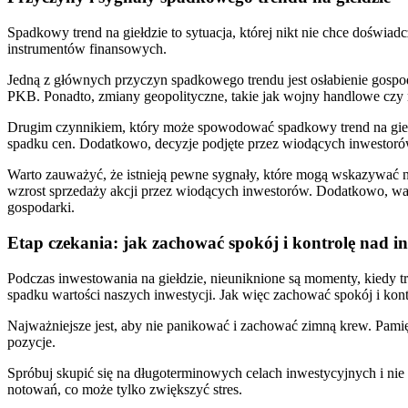
Spadkowy trend na giełdzie to sytuacja, której nikt​ nie ⁢chce doświa
⁣instrumentów finansowych.
Jedną z głównych przyczyn spadkowego trendu jest osłabienie gospod
PKB.⁣ Ponadto, zmiany geopolityczne, takie jak wojny‌ handlowe cz
Drugim​ czynnikiem, który może spowodować spadkowy⁣ trend na giełd
spadku cen. Dodatkowo, decyzje podjęte przez ⁣wiodących inwestor
Warto zauważyć, że istnieją pewne sygnały, które mogą wskazywać 
wzrost sprzedaży akcji przez wiodących inwestorów. Dodatkowo, ważn
gospodarki.
Etap czekania: jak zachować spokój i kontrolę nad i
Podczas inwestowania na giełdzie, nieuniknione są momenty, kiedy 
spadku wartości naszych inwestycji.‍ Jak więc zachować spokój i kont
Najważniejsze jest, aby ⁤nie panikować⁣ i zachować zimną krew. Pamię
pozycje.
Spróbuj ​skupić się na długoterminowych celach inwestycyjnych i nie
notowań, co może tylko zwiększyć stres.