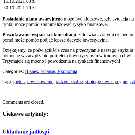
15.10.2021
80 ‍zł
30.10.2021
70 zł
Posiadanie planu awaryjnego
może być⁣ kluczowe, gdy sytuacja na g
rynku może‍ pomóc zminimalizować ryzyko ⁣finansowe.
Poszukiwanie wsparcia i konsultacji
⁣ z doświadczonymi ekspertami
porad może pomóc podjąć lepsze decyzje inwestycyjne.
Dziękujemy, że poświęciliście czas ‍na przeczytanie naszego artykułu 
pomocne w zarządzaniu ⁤portfelem inwestycyjnym w⁤ trudnych chwilach
‌Trzymajcie się mocno i powodzenia na rynkach finansowych!
Categories:
Biznes, Finanse, Ekonomia
Tagi:
giełda
,
inwestowanie
,
radzenie sobie
,
strategie inwestycyjne
,
sy
Comments are closed.
Ciekawe artykuly:
Układanie jadłospi