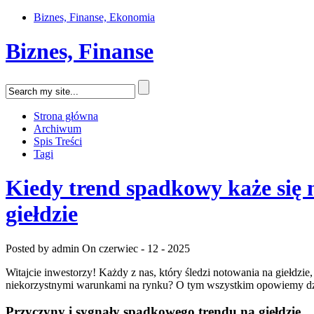
Biznes, Finanse, Ekonomia
Biznes, Finanse
Strona główna
Archiwum
Spis Treści
Tagi
Kiedy trend spadkowy każe się na
giełdzie
Posted by admin
On czerwiec - 12 - 2025
Witajcie inwestorzy! Każdy z nas, który ⁣śledzi notowania na giełdzie,
niekorzystnymi warunkami na‍ rynku? O tym wszystkim ⁤opowiemy dzisi
Przyczyny i sygnały spadkowego trendu na giełdzie