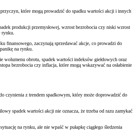
przyczyn, ​które mogą prowadzić ‍do spadku wartości akcji i⁤ innych
adek produkcji przemysłowej, wzrost bezrobocia ​czy niski wzrost
 rynku.
nku finansowego, zaczynają sprzedawać ⁤akcje, co prowadzi do
panikę na rynku.
ie wolumenu obrotu, spadek wartości indeksów ⁢giełdowych oraz
opa bezrobocia czy inflacja, ‍które mogą wskazywać na osłabienie
y ‍do czynienia z trendem spadkowym, który może doprowadzić do
lowy spadek wartości⁢ akcji​ nie oznacza, że trzeba od razu zamykać
ytuację na‍ rynku, ale nie wpaść w pułapkę ciągłego śledzenia