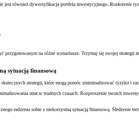
ie jest ​również dywersyfikacja portfela inwestycyjnego. ⁢Rozłożenie
y
yć przygotowanym na różne scenariusze. ​Trzymaj się swojej strategii i
tną sytuacją ‍finansową
ele skutecznych strategii, które ⁢mogą⁣ pomóc zminimalizować ryzyko i 
imalizowania ⁤strat w trudnych czasach. Rozproszenie swoich inwest
znego radzenia sobie z niekorzystną sytuacją finansową. Śledzenie tr