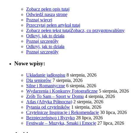
Zobacz pełen opis tutaj
Odwiedź naszą stronę
Poznaj więcej
Przeczytaj pełen artykuł tutaj
Zobacz pełen tekst tutaj
Zobacz, co przygotowaliśmy
Odkryj, jak to działa
Poznaj szczegóły
Odkryj, jak to działa
Poznaj szczegóły
Nowe wpisy:
Układanie jadłospisu
8 sierpnia, 2026
Dla seniorów
7 sierpnia, 2026
Silne i Romantyczne
6 sierpnia, 2026
Wydarzenia i Konkursy Fotograficzne
5 sierpnia, 2026
Zrób To Sam – Sport w Domu
4 sierpnia, 2026
Atlas (Afryka Północna)
2 sierpnia, 2026
Pytania od czytelników
1 sierpnia, 2026
Czytelnicze Inspiracje i Rekomendacje
30 lipca, 2026
Bezpieczeństwo i Ryzyko
28 lipca, 2026
Festiwale – Muzyka, Smaki i Emocje
27 lipca, 2026