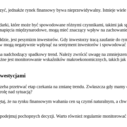
dczyć, jednakże rynek finansowy bywa nieprzewidywalny. Istnieje wiele 
arki, które może być spowodowane różnymi czynnikami, takimi jak‍ sp
y napięcia międzynarodowe, mogą mieć znaczący wpływ‌ na zachowanie
zie, jest​ pesymizm‌ inwestorów. Gdy inwestorzy ⁢tracą zaufanie do ry
ów mogą negatywnie wpłynąć na sentyment inwestorów i⁣ spowodować 
na nadchodzący spadkowy trend. ⁢Należy zwrócić uwagę na zmniejszen
e jest monitorowanie wskaźników ⁤makroekonomicznych, takich jak ⁣st
nwestycjami
⁢trzeba przetrwać etap czekania na zmianę trendu. Zwłaszcza gdy mam
rolę nad sytuacją?
taj, że na rynku finansowym wahania cen⁤ są czymś naturalnym, ‌a chwi
 podejmuj ​pochopnych decyzji. Warto również regularnie monitorować s