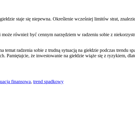
iełdzie staje się niepewna. Określenie wcześniej limitów strat, znalez
 może również być cennym narzędziem w radzeniu sobie z niekorzystną
na ‍temat ⁤radzenia sobie z trudną sytuacją na⁤ giełdzie podczas trend
. Pamiętajcie, że inwestowanie na giełdzie wiąże się z⁣ ryzykiem, dla
tuacja finansowa
,
trend spadkowy